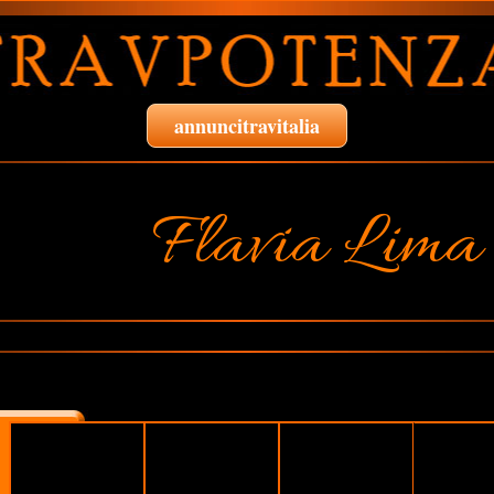
annuncitravitalia
Flavia Lima