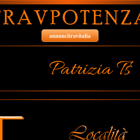
annuncitravitalia
Patrizia Ts